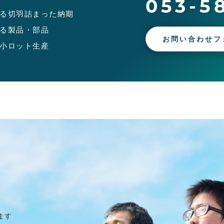
053-5
る切羽詰まった納期
る製品・部品
お問い合わせフ
小ロット生産
ます