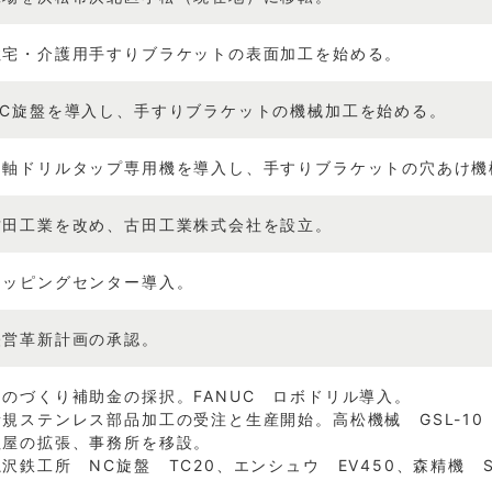
住宅・介護用手すりブラケットの表面加工を始める。
NC旋盤を導入し、手すりブラケットの機械加工を始める。
２軸ドリルタップ専用機を導入し、手すりブラケットの穴あけ機
古田工業を改め、古田工業株式会社を設立。
タッピングセンター導入。
経営革新計画の承認。
ものづくり補助金の採択。FANUC ロボドリル導入。
新規ステンレス部品加工の受注と生産開始。高松機械 GSL-10
社屋の拡張、事務所を移設。
滝沢鉄工所 NC旋盤 TC20、エンシュウ EV450、森精機 S