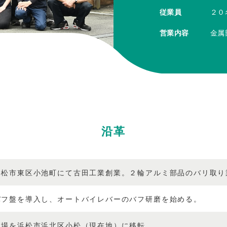
従業員
２０
営業内容
金属
沿革
浜松市東区小池町にて古田工業創業。２輪アルミ部品のバリ取り
バフ盤を導入し、オートバイレバーのバフ研磨を始める。
工場を浜松市浜北区小松（現在地）に移転。