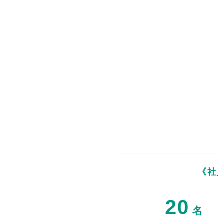
《社
20
名