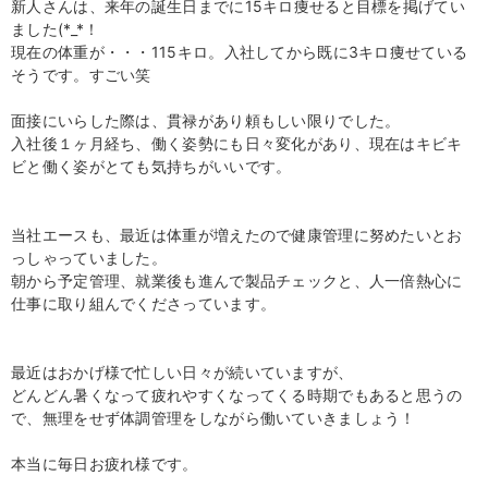
新人さんは、来年の誕生日までに15キロ痩せると目標を掲げてい
ました(*_*！
現在の体重が・・・115キロ。入社してから既に3キロ痩せている
そうです。すごい笑
面接にいらした際は、貫禄があり頼もしい限りでした。
入社後１ヶ月経ち、働く姿勢にも日々変化があり、現在はキビキ
ビと働く姿がとても気持ちがいいです。
当社エースも、最近は体重が増えたので健康管理に努めたいとお
っしゃっていました。
朝から予定管理、就業後も進んで製品チェックと、人一倍熱心に
仕事に取り組んでくださっています。
最近はおかげ様で忙しい日々が続いていますが、
どんどん暑くなって疲れやすくなってくる時期でもあると思うの
で、無理をせず体調管理をしながら働いていきましょう！
本当に毎日お疲れ様です。